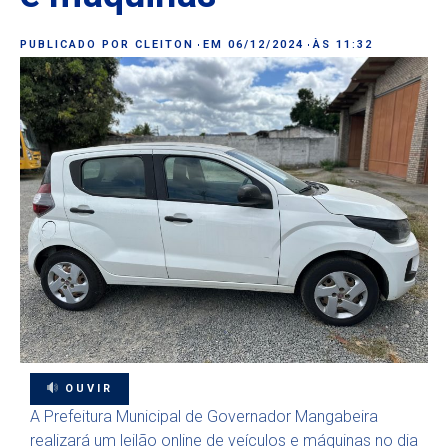
PUBLICADO POR
CLEITON
EM
06/12/2024
ÀS
11:32
OUVIR
A Prefeitura Municipal de Governador Mangabeira
realizará um leilão online de veículos e máquinas no dia