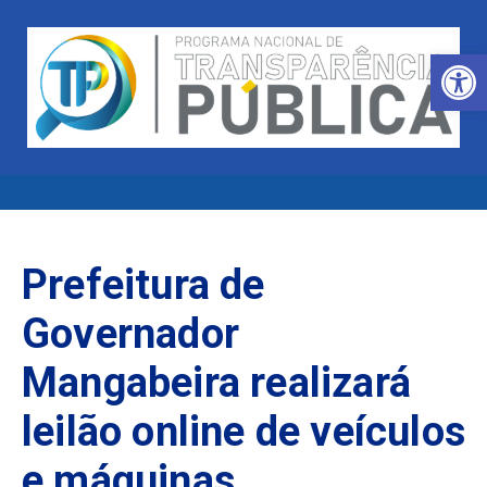
Abrir a
Prefeitura de
Governador
Mangabeira realizará
leilão online de veículos
e máquinas